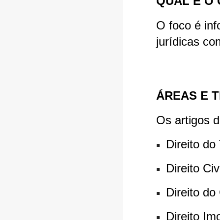
QUAL É O
O foco é inf
jurídicas co
ÁREAS E 
Os artigos d
Direito do
Direito Civ
Direito d
Direito Imo