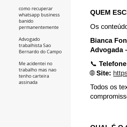
como recuperar
QUEM ESC
whatsapp business
banido
Os conteúdo
permanentemente
Advogado
Bianca Fon
trabalhista Sao
Advogada 
Bernardo do Campo
📞
Telefone
Me acidentei no
trabalho mas nao
🌐
Site:
http
tenho carteira
assinada
Todos os te
compromisso