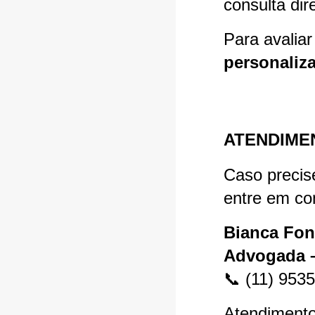
consulta di
Para avalia
personaliz
ATENDIME
Caso precise
entre em co
Bianca Fon
Advogada 
📞 (11) 953
Atendimento