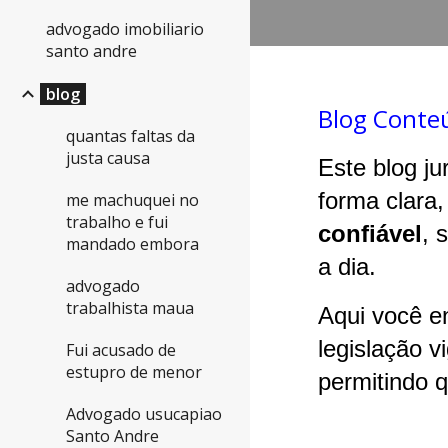
advogado imobiliario
santo andre
blog
Blog Conteú
quantas faltas da
justa causa
Este blog ju
forma clara,
me machuquei no
trabalho e fui
confiável
, 
mandado embora
a dia.
advogado
trabalhista maua
Aqui você e
legislação v
Fui acusado de
estupro de menor
permitindo q
Advogado usucapiao
Santo Andre