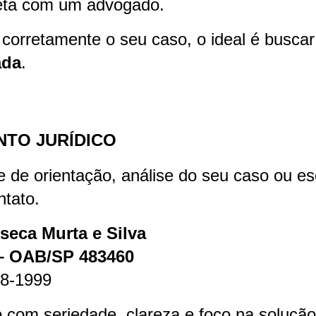
reta com um advogado.
r corretamente o seu caso, o ideal é busca
ada
.
NTO JURÍDICO
 de orientação, análise do seu caso ou es
ntato.
seca Murta e Silva
– OAB/SP 483460
58-1999
 com seriedade, clareza e foco na solução